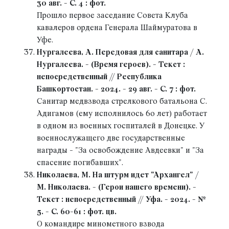
30 авг. - С. 4 : фот.
Прошло первое заседание Совета Клуба
кавалеров ордена Генерала Шаймуратова в
Уфе.
Нургалеева, А. Передовая для санитара / А.
Нургалеева. - (Время героев). - Текст :
непосредственный // Республика
Башкортостан. - 2024. - 29 авг. - С. 7 : фот.
Санитар медвзвода стрелкового батальона С.
Адигамов (ему исполнилось 60 лет) работает
в одном из военных госпиталей в Донецке. У
военнослужащего две государственные
награды - "За освобождение Авдеевки" и "За
спасение погибавших".
Николаева, М. На штурм идет "Архангел" /
М. Николаева. - (Герои нашего времени). -
Текст : непосредственный // Уфа. - 2024. - №
5. - С. 60-61 : фот. цв.
О командире минометного взвода