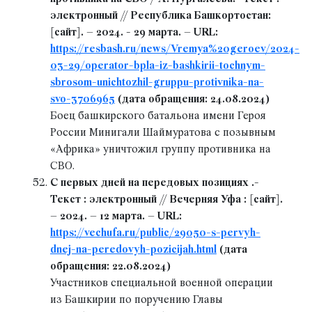
электронный // Республика Башкортостан:
[сайт]. – 2024. - 29 марта. – URL:
https://resbash.ru/news/Vremya%20geroev/2024-
03-29/operator-bpla-iz-bashkirii-tochnym-
sbrosom-unichtozhil-gruppu-protivnika-na-
svo-3706965
(дата обращения: 24.08.2024)
Боец башкирского батальона имени Героя
России Минигали Шаймуратова с позывным
«Африка» уничтожил группу противника на
СВО.
С первых дней на передовых позициях .-
Текст : электронный // Вечерняя Уфа : [сайт].
– 2024. – 12 марта. – URL:
https://vechufa.ru/public/29050-s-pervyh-
dnej-na-peredovyh-pozicijah.html
(дата
обращения: 22.08.2024)
Участников специальной военной операции
из Башкирии по поручению Главы