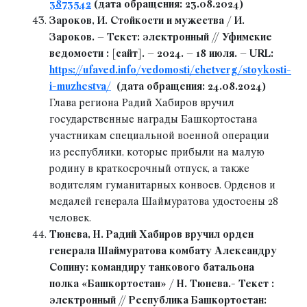
3873542
(дата обращения: 23.08.2024)
Зароков, И. Стойкости и мужества / И.
Зароков. – Текст: электронный // Уфимские
ведомости : [сайт]. – 2024. – 18 июля. – URL:
https://ufaved.info/vedomosti/chetverg/stoykosti-
i-muzhestva/
(дата обращения: 24.08.2024)
Глава региона Радий Хабиров вручил
государственные награды Башкортостана
участникам специальной военной операции
из республики, которые прибыли на малую
родину в краткосрочный отпуск, а также
водителям гуманитарных конвоев. Орденов и
медалей генерала Шаймуратова удостоены 28
человек.
Тюнева, Н. Радий Хабиров вручил орден
генерала Шаймуратова комбату Александру
Сопину: командиру танкового батальона
полка «Башкортостан» / Н. Тюнева.- Текст :
электронный // Республика Башкортостан: