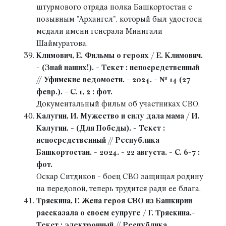
штурмового отряда полка Башкортостан с
позывным "Архангел", который был удостоен
медали имени генерала Минигали
Шаймуратова.
Климович, Е. Фильмы о героях / Е. Климович.
- (Знай наших!). - Текст : непосредственный
// Уфимские ведомости. - 2024. - № 14 (27
февр.). - С. 1, 2 : фот.
Документальный фильм об участниках СВО.
Калугин, И. Мужество и силу дала мама / И.
Калугин. - (Для Победы). - Текст :
непосредственный // Республика
Башкортостан. - 2024. - 22 августа. - С. 6-7 :
фот.
Оскар Ситдиков - боец СВО защищал родину
на передовой, теперь трудится ради ее блага.
Тряскина, Г. Жена героя СВО из Башкирии
рассказала о своем супруге / Г. Тряскина.-
Текст : электронный // Республика