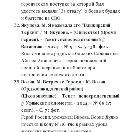
героическом поступке за который был
удостоен медали "За отвагу", о боевых буднях
и братстве на СВО.
Якупова, М. Я называла его "Башкирский
Тёркин" / М. Якупова. - (Общество) (Время
героев). - Текст : непосредственный //
Ватандаш. - 2024. - № 9. - С. 31-38 : фот.
Воспоминания родных и близких Салаватова
Айгиза Анисовича - героя специальной
военной операции, погибшего при
исполнении воинского долга.
Волин, М. Встреча с Героем / М. Волин. -
(Орджоникидзевский район)
(Школописание). - Текст : непосредственный
// Уфимские ведомости. - 2024. - № 66 (17
сент.). - С. 7 : фот.
Герой России, уроженец Бирска, Борис Дудко
посетил школу № 116, где в рамках урока
мужества встретился с кадетами.