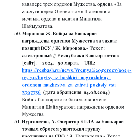
кавалере трех орденов Мужества, ордена «За
заслуги перед Отечеством» II степени с
мечами, ордена и медали Минигали
Шаймуратова.
Миронова Ж. Бойцы из Башкирии
награждены орденом Мужества за захват
позиций ВСУ / Ж. Миронова.- Текст :
электронный // Республика Башкортостан:
[сайт]. – 2024.- 30 марта. – URL:
https://resbash.ru/news/Vremya%20geroev/2024-
03-30/boytsy-iz-bashkirii-nagrazhdeny-
ordenom-muzhestva-za-zahvat-pozitsiy-vsu-
3707736
(дата обращения: 24.08.2024)
Бойцы башкирского батальона имени
Минигали Шаймуратова награждены орденом
Мужества.
Нургалеева, А. Оператор БПЛА из Башкирии
точным сбросом уничтожил группу
противника на СВО / А. Нургалеева.- Текст :