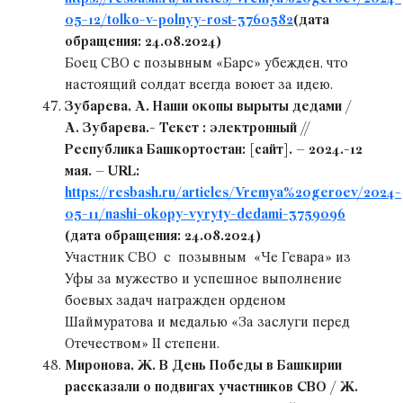
05-12/tolko-v-polnyy-rost-3760582
(дата
обращения: 24.08.2024)
Боец СВО с позывным «Барс» убежден, что
настоящий солдат всегда воюет за идею.
Зубарева, А. Наши окопы вырыты дедами /
А. Зубарева.- Текст : электронный //
Республика Башкортостан: [сайт]. – 2024.-12
мая. – URL:
https://resbash.ru/articles/Vremya%20geroev/2024-
05-11/nashi-okopy-vyryty-dedami-3759096
(дата обращения: 24.08.2024)
Участник СВО с позывным «Че Гевара» из
Уфы за мужество и успешное выполнение
боевых задач награжден орденом
Шаймуратова и медалью «За заслуги перед
Отечеством» II степени.
Миронова, Ж. В День Победы в Башкирии
рассказали о подвигах участников СВО / Ж.