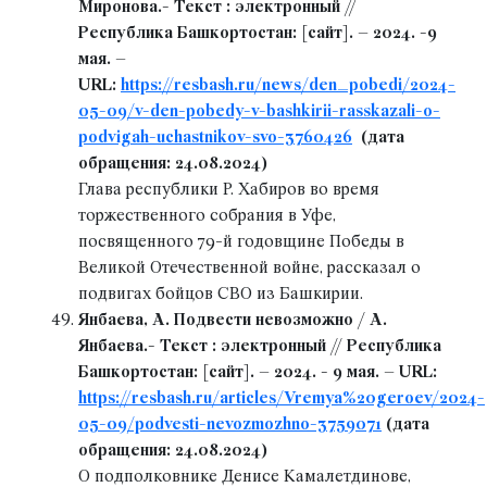
Миронова.- Текст : электронный //
Республика Башкортостан: [сайт]. – 2024. -9
мая. –
URL:
https://resbash.ru/news/den_pobedi/2024-
05-09/v-den-pobedy-v-bashkirii-rasskazali-o-
podvigah-uchastnikov-svo-3760426
(дата
обращения: 24.08.2024)
Глава республики Р. Хабиров во время
торжественного собрания в Уфе,
посвященного 79-й годовщине Победы в
Великой Отечественной войне, рассказал о
подвигах бойцов СВО из Башкирии.
Янбаева, А. Подвести невозможно / А.
Янбаева.- Текст : электронный // Республика
Башкортостан: [сайт]. – 2024. - 9 мая. – URL:
https://resbash.ru/articles/Vremya%20geroev/2024-
05-09/podvesti-nevozmozhno-3759071
(дата
обращения: 24.08.2024)
О подполковнике Денисе Камалетдинове,