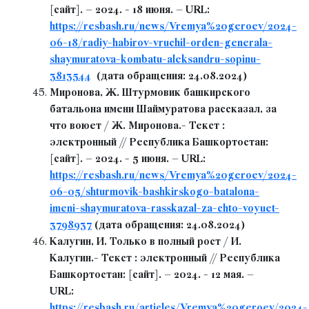
[сайт]. – 2024. - 18 июня. – URL:
https://resbash.ru/news/Vremya%20geroev/2024-
06-18/radiy-habirov-vruchil-orden-generala-
shaymuratova-kombatu-aleksandru-sopinu-
3813544
(дата обращения: 24.08.2024)
Миронова, Ж. Штурмовик башкирского
батальона имени Шаймуратова рассказал, за
что воюет / Ж. Миронова.- Текст :
электронный // Республика Башкортостан:
[сайт]. – 2024. - 5 июня. – URL:
https://resbash.ru/news/Vremya%20geroev/2024-
06-05/shturmovik-bashkirskogo-batalona-
imeni-shaymuratova-rasskazal-za-chto-voyuet-
3798937
(дата обращения: 24.08.2024)
Калугин, И. Только в полный рост / И.
Калугин.- Текст : электронный // Республика
Башкортостан: [сайт]. – 2024. - 12 мая. –
URL:
https://resbash.ru/articles/Vremya%20geroev/2024-