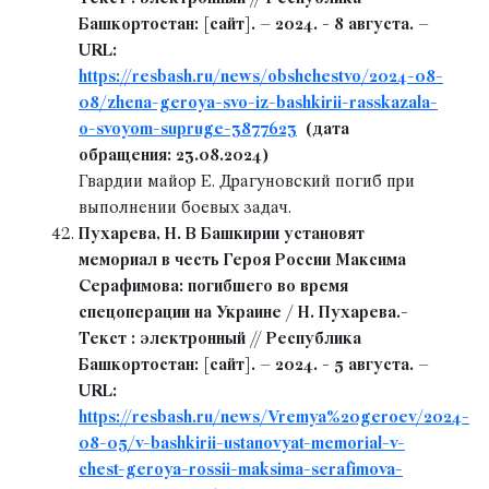
Башкортостан: [сайт]. – 2024. - 8 августа. –
URL:
https://resbash.ru/news/obshchestvo/2024-08-
08/zhena-geroya-svo-iz-bashkirii-rasskazala-
o-svoyom-supruge-3877623
(дата
обращения: 23.08.2024)
Гвардии майор Е. Драгуновский погиб при
выполнении боевых задач.
Пухарева, Н. В Башкирии установят
мемориал в честь Героя России Максима
Серафимова: погибшего во время
спецоперации на Украине / Н. Пухарева.-
Текст : электронный // Республика
Башкортостан: [сайт]. – 2024. - 5 августа. –
URL:
https://resbash.ru/news/Vremya%20geroev/2024-
08-05/v-bashkirii-ustanovyat-memorial-v-
chest-geroya-rossii-maksima-serafimova-