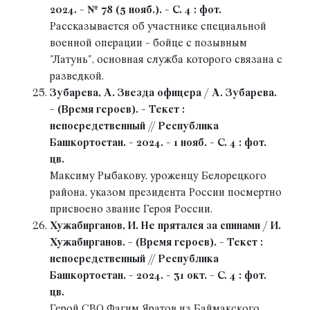
2024. - № 78 (5 нояб.). - С. 4 : фот.
Рассказывается об участнике специальной
военной операции - бойце с позывным
"Латунь", основная служба которого связана с
разведкой.
Зубарева, А. Звезда офицера / А. Зубарева.
- (Время героев). - Текст :
непосредственный // Республика
Башкортостан. - 2024. - 1 нояб. - С. 4 : фот.
цв.
Максиму Рыбакову, уроженцу Белорецкого
района, указом президента России посмертно
присвоено звание Героя России.
Хужабирганов, И. Не прятался за спинами / И.
Хужабирганов. - (Время героев). - Текст :
непосредственный // Республика
Башкортостан. - 2024. - 31 окт. - С. 4 : фот.
цв.
Герой СВО Фагим Яратов из Баймакского