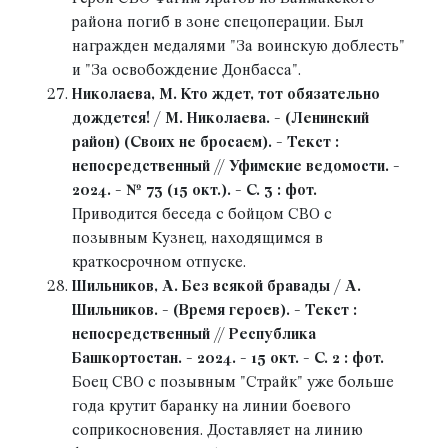
района погиб в зоне спецоперации. Был
награжден медалями "За воинскую доблесть"
и "За освобождение Донбасса".
Николаева, М. Кто ждет, тот обязательно
дождется! / М. Николаева. - (Ленинский
район) (Своих не бросаем). - Текст :
непосредственный // Уфимские ведомости. -
2024. - № 73 (15 окт.). - С. 3 : фот.
Приводится беседа с бойцом СВО с
позывным Кузнец, находящимся в
краткосрочном отпуске.
Шильников, А. Без всякой бравады / А.
Шильников. - (Время героев). - Текст :
непосредственный // Республика
Башкортостан. - 2024. - 15 окт. - С. 2 : фот.
Боец СВО с позывным "Страйк" уже больше
года крутит баранку на линии боевого
соприкосновения. Доставляет на линию