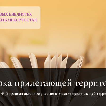
ВЫХ БИБЛИОТЕК
ИКИ БАШКОРТОСТАН
рка прилегающей террит
№46 приняли активное участие в очистке прилегающей террит