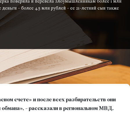
нерка поверила и перевела злоумышленникам более 1 млн
еньги - более 4,5 млн рублей - ее 21-летний сын также
ном счете» и после всех разбирательств они
й обмана», - рассказали в региональном МВД.