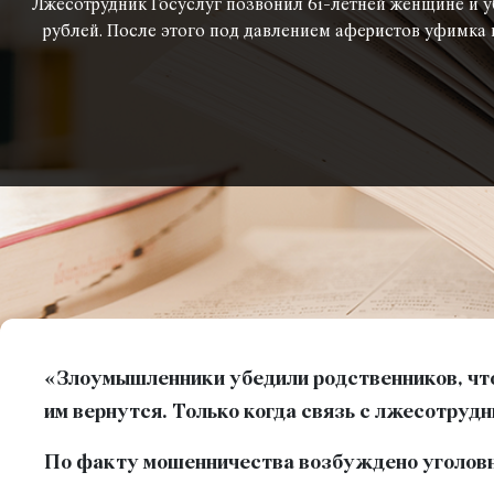
Лжесотрудник Госуслуг позвонил 61-летней женщине и у
рублей. После этого под давлением аферистов уфимка п
«Злоумышленники убедили родственников, что
им вернутся. Только когда связь с лжесотрудн
По факту мошенничества возбуждено уголовно