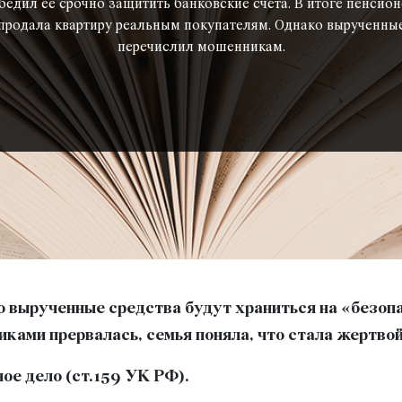
бедил ее срочно защитить банковские счета. В итоге пенсио
родала квартиру реальным покупателям. Однако вырученные д
перечислил мошенникам.
 вырученные средства будут храниться на «безопас
иками прервалась, семья поняла, что стала жертво
е дело (ст.159 УК РФ).