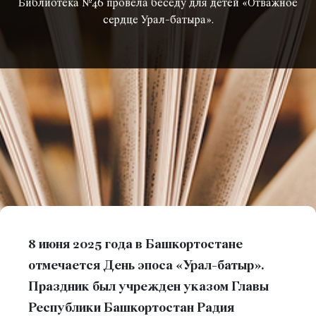
Библиотека №46 провела беседу для детей «Отважное
сердце Урал-батыра».
8 июня 2025 года в Башкортостане
отмечается День эпоса «Урал-батыр».
Праздник был учрежден указом Главы
Республики Башкортостан Радия