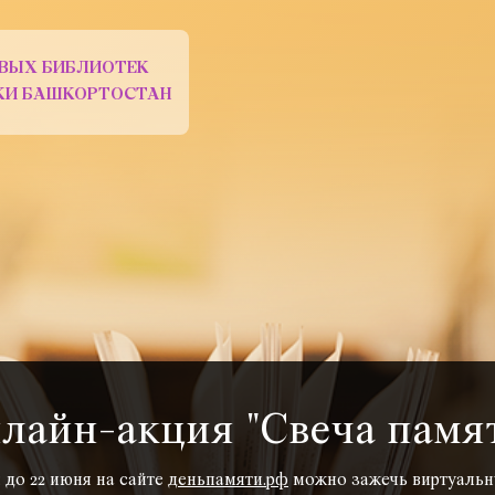
ВЫХ БИБЛИОТЕК
ИКИ БАШКОРТОСТАН
лайн-акция "Свеча памя
 до 22 июня на сайте
деньпамяти.рф
можно зажечь виртуальну