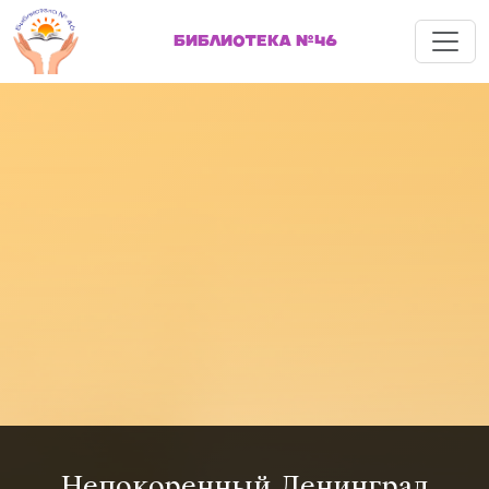
Меню
БИБЛИОТЕКА №46
Непокоренный Ленинград