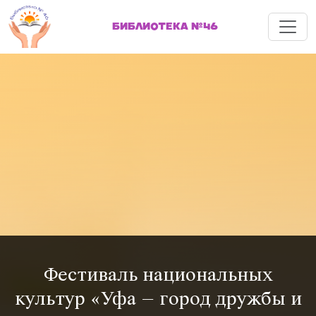
Меню
БИБЛИОТЕКА №46
Фестиваль национальных
культур «Уфа – город дружбы и